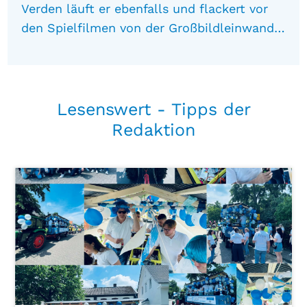
Verden läuft er ebenfalls und flackert vor
den Spielfilmen von der Großbildleinwand…
Lesenswert -
Tipps der
Redaktion