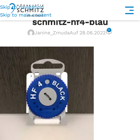
Skip to navigation
Skip to main content
schmitz-hf4-blau
0
Janine_Zmuda
Auf 28.06.2022