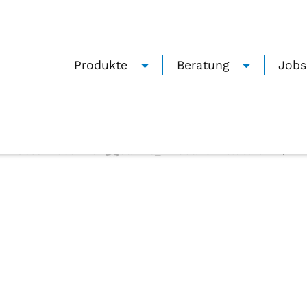
Produkte
Beratung
Jobs
schmitz-hf3-rot
0
Geschrieben von
Janine_Zmuda
Auf 28.06.2022