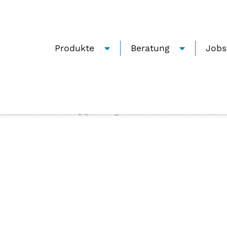
Produkte
Beratung
Jobs
ReSound_Multi_Mic
0
Geschrieben von
Janine_Zmuda
Auf 28.06.2022