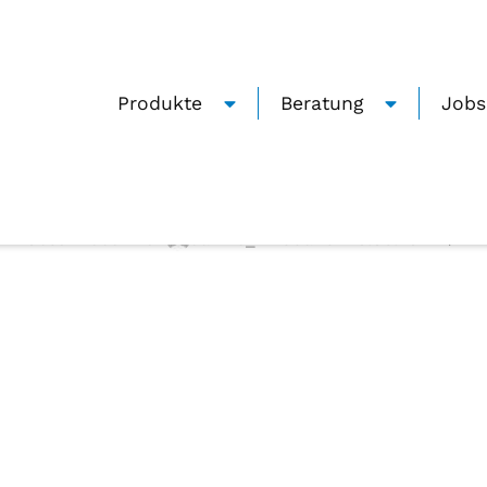
Produkte
Beratung
Jobs
ReSound_Telefonclip
0
Geschrieben von
Janine_Zmuda
Auf 28.06.2022