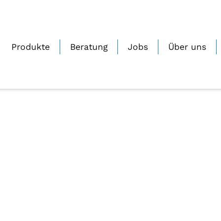
b-paket@2x
0
Geschrieben von
Janine_Zmuda
Auf 23.06.2022
Produkte
Beratung
Jobs
Über uns