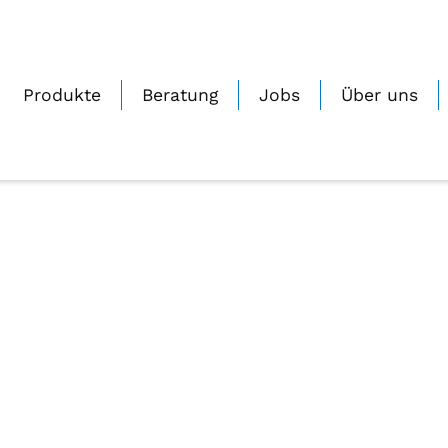
ustik-Schmitz-Filiale-Kirchweyh
0
Geschrieben von
Janine_Zmuda
Auf 23.11.2022
Produkte
Beratung
Jobs
Über uns