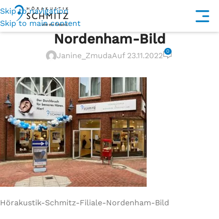
Skip to navigation
Hörakustik-Schmitz-Filiale-
Skip to main content
Nordenham-Bild
0
Janine_Zmuda
Auf 23.11.2022
Hörakustik-Schmitz-Filiale-Nordenham-Bild