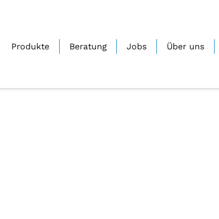
rakustik-Schmitz-Filiale-Oyten-B
0
Geschrieben von
Janine_Zmuda
Auf 23.11.2022
Produkte
Beratung
Jobs
Über uns