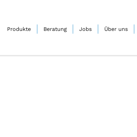
kustik-Schmitz-Filiale-Sittensen
0
Geschrieben von
Janine_Zmuda
Auf 23.11.2022
Produkte
Beratung
Jobs
Über uns