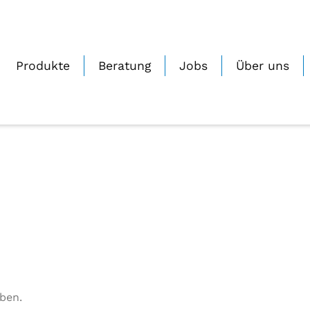
for-washing-machine
0
Geschrieben von
Janine_Zmuda
Auf 23.05.2022
Produkte
Beratung
Jobs
Über uns
ben.