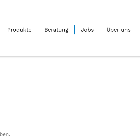
washbasins-bowls
0
Geschrieben von
Janine_Zmuda
Auf 23.05.2022
Produkte
Beratung
Jobs
Über uns
ben.