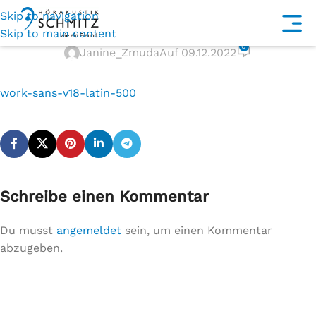
Skip to navigation
work-sans-v18-latin-500
Skip to main content
0
Janine_Zmuda
Auf 09.12.2022
work-sans-v18-latin-500
Schreibe einen Kommentar
Du musst
angemeldet
sein, um einen Kommentar
abzugeben.