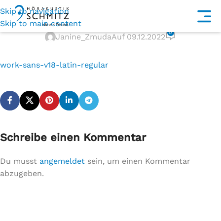
Skip to navigation
work-sans-v18-latin-regular
Skip to main content
0
Janine_Zmuda
Auf 09.12.2022
work-sans-v18-latin-regular
Schreibe einen Kommentar
Du musst
angemeldet
sein, um einen Kommentar
abzugeben.